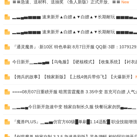
〓〓急速、送材料、送抽奖 《鱼人新版》正式开放、〓〓
New
▂▃▄▅▆▆▆ 速来新开▲白嫖▲▼白嫖▲▼长期耐玩 ▆▆▆▅
▂▃▄▅▆▆▆ 速来新开▲白嫖▲▼白嫖▲▼长期耐玩 ▆▆▆▅
『通灵魔兽』·新10区 特色单刷 8月7日开服 QQ新·3群：1079129
今日新开▁▂▃▄▅【乌龟服】【硬核模式】【收集系统】【衬衣
【佣兵的故事】【独家新版】【上线4佣兵带你飞】【火爆新开】
====08月07日重磅开服 暗黑雷霆魔兽 3.35中变 首充可白嫖 人气
▁▂▃▄今日新开急速中变 独家自制长久服 快餐玩家勿扰▄▃▂▁
『魔兽PLUS』▁▃▅仿官方60级█单刷█1.14适配█ 职业技能增强 █ 
【创世魔兽 独家自制 3.3.5 急速单刷版】装备增幅 相约阿拉德