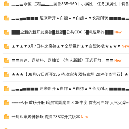
▁▂▃永恒·征程▃▂▁魔兽335卡60丨小属性丨任务加属性丨装
▂▃▄▅▆▆▆ 速来新开▲白嫖▲▼白嫖▲▼长期耐玩 ▆▆▆▅
███全新的新开发魔兽█新版█公共CD0.5█急速爆炸███
New
▲▼▲▼8月7日神之魔兽▲▼全新巨作▲▼白嫖终极★▲★▼
New
〓〓急速、送材料、送抽奖 《鱼人新版》正式开放、〓〓
New
★★★【08月07日新开335 移动施法 双持泰坦 29种传奇宝石】
▂▃▄▅▆▆▆ 速来新开▲白嫖▲▼白嫖▲▼长期耐玩 ▆▆▆▅
====今日重磅开服 暗黑雷霆魔兽 3.35中变 首充可白嫖 人气火爆==
开局即巅峰神器服 魔兽735零开荒版本
New