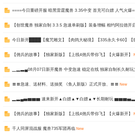
====今日重磅开服 暗黑雷霆魔兽 3.35中变 首充可白嫖 人气火爆==
【创世魔兽 独家自制 3.3.5 急速单刷版】装备增幅 相约阿拉德
今日新开████【魔咒雕文】【肉鸽大秘境】【335永久卡60】【微
【佣兵的故事】【独家新版】【上线4佣兵带你飞】【火爆新开】
▁▂▃▄08月07日新开魔兽 中变急速 稳定在线 独家自制长久耐
〓〓急速、送材料、送抽奖 《鱼人新版》正式开放、〓〓
New
▂▃▄▅▆▆▆ 速来新开▲白嫖▲▼白嫖▲▼长期耐玩 ▆▆▆▅
【佣兵的故事】【独家新版】【上线4佣兵带你飞】【火爆新开】
千人同屏混战服 魔兽735军团再临
New