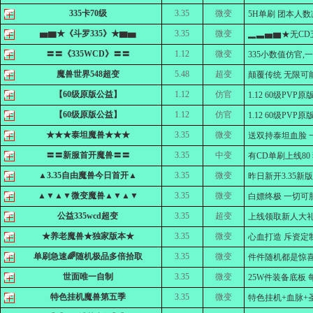
335卡70级
3.35
微变
5H单刷 团本人数
▅▆★《斗罗335》★▆▅
3.35
微变
▂▃▅▆★无CD五
〓〓《335WCD》〓〓
1.12
微变
335小数值仿官,一
魔兽世界548超变
5.48
超变
颠覆传统 无限可能
【60级原版公益】
1.12
仿官
1.12 60级PV
【60级原版公益】
1.12
仿官
1.12 60级PV
★★★泰坦魔兽★★★
3.35
微变
送双持泰坦血脸 
〓〓新服首开魔兽〓〓
3.35
中变
有CD单刷上线80
▲3.35自由魔兽今日首开▲
3.35
微变
昨日新开3.35新
▲▼▲▼微变魔兽▲▼▲▼
3.35
微变
白嫖终极 一切可肝
公益335wcd超变
3.35
超变
上线领取新人大礼包
★养老魔兽★独家版本★
3.35
微变
心血打造 斥资定
单刷急速🌈随机极品多倍拾取
3.35
微变
件件随机都是惊喜 
世面唯一自制
3.35
微变
25W件装备底板 
特色挂机魔兽第五季
3.35
微变
特色挂机+血脉+