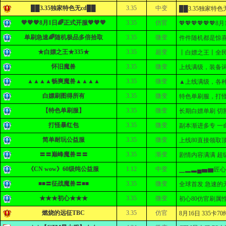
██3.35独家特色无cd██
3.35
中变
██3.35独家
💖💖💖8月1日🌈正式开服💖💖💖
3.35
仿官
💖💖💖💖💖💖8
单刷急速🌈随机极品多倍拾取
3.35
微变
件件随机都是惊喜 
★白嫖之王★335★
3.35
超变
丨白嫖之王丨全
怀旧魔兽
3.35
微变
上线满级，装备
▲▲▲▲畅爽魔兽▲▲▲▲
3.35
微变
▲上线满级，各种
白嫖刷图得所有
3.35
微变
特色单刷服，打
【特色单刷服】
3.35
微变
长期白嫖单刷 切
打怪暴红包
3.35
微变
副本渐进多专 一
简单耐玩公益服
3.35
微变
上线80直接领取顶
〓〓巅峰魔兽〓〓
3.35
渐变
剧情内容满满 超
《CN wow》60级纯公益服
1.12
中变
▁▂▃▄▅▆匠
■■〓征战魔兽〓■■
3.35
微变
全球首发 急速的
★★★初心★★★
3.35
微变
初心80仿官刷属性
燃烧的远征TBC
3.35
仿官
8月16日 335