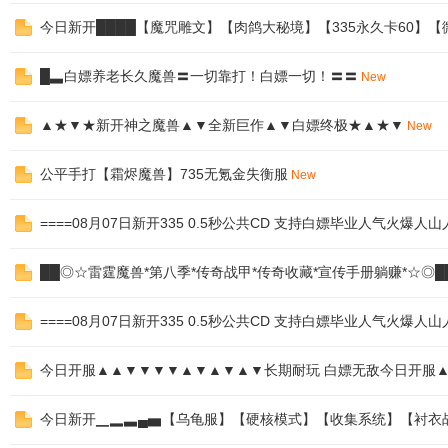
今日新开████【魔咒雕文】【肉鸽大秘境】【335永久卡60】【微
█▃白嫖养老长久魔兽〓一切靠打！白嫖一切！〓〓
New
▲★▼★新开神之魔兽▲▼全新巨作▲▼白嫖终极★▲★▼
New
发
公平手打【霜烬魔兽】735无氪金失衡服
New
====08月07日新开335 0.5秒公共CD 支持白嫖毕业人气火爆人山
██◎☆雷霆魔兽*第八季*传奇战甲*传奇收藏*宣传手册躺赚*☆◎█
====08月07日新开335 0.5秒公共CD 支持白嫖毕业人气火爆人山
布
今日开服▲▲▼▼▼▼▲▼▲▼▲▼长期耐玩 白嫖无敌今日开服▲▲
今日新开▁▂▃▄▅【乌龟服】【硬核模式】【收集系统】【衬衣