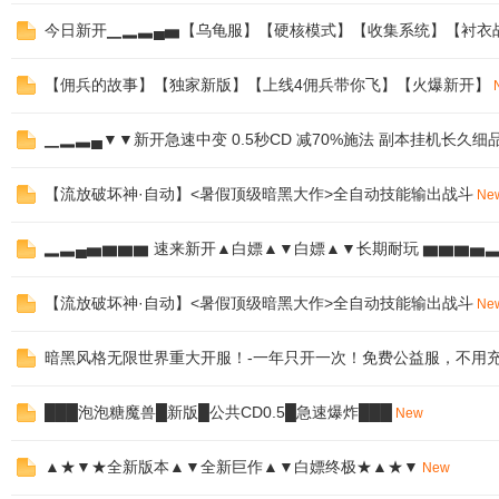
今日新开▁▂▃▄▅【乌龟服】【硬核模式】【收集系统】【衬衣
【佣兵的故事】【独家新版】【上线4佣兵带你飞】【火爆新开】
▁▂▃▄▼▼新开急速中变 0.5秒CD 减70%施法 副本挂机长久细
【流放破坏神·自动】<暑假顶级暗黑大作>全自动技能输出战斗
Ne
▂▃▄▅▆▆▆ 速来新开▲白嫖▲▼白嫖▲▼长期耐玩 ▆▆▆▅
【流放破坏神·自动】<暑假顶级暗黑大作>全自动技能输出战斗
Ne
暗黑风格无限世界重大开服！-一年只开一次！免费公益服，不用
███泡泡糖魔兽█新版█公共CD0.5█急速爆炸███
New
▲★▼★全新版本▲▼全新巨作▲▼白嫖终极★▲★▼
New