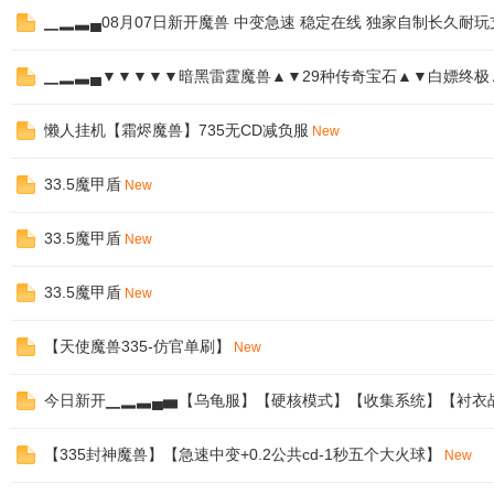
▁▂▃▄08月07日新开魔兽 中变急速 稳定在线 独家自制长久耐
▁▂▃▄▼▼▼▼▼暗黑雷霆魔兽▲▼29种传奇宝石▲▼白嫖终极
懒人挂机【霜烬魔兽】735无CD减负服
New
33.5魔甲盾
New
33.5魔甲盾
New
33.5魔甲盾
New
【天使魔兽335-仿官单刷】
New
今日新开▁▂▃▄▅【乌龟服】【硬核模式】【收集系统】【衬衣
【335封神魔兽】【急速中变+0.2公共cd-1秒五个大火球】
New