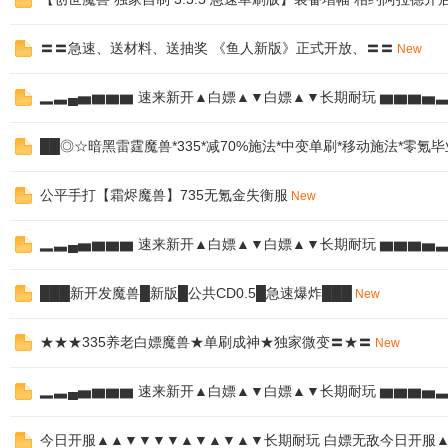
〓〓急速、送材料、送抽奖 《鱼人新版》正式开放、〓〓
New
▂▃▄▅▆▆▆ 速来新开▲白嫖▲▼白嫖▲▼长期耐玩 ▆▆▆▅
██◎☆暗黑雷霆魔兽*335*减70%施法*中变单刷*移动施法*零氪毕
公平手打【霜烬魔兽】735无氪金失衡服
New
▂▃▄▅▆▆▆ 速来新开▲白嫖▲▼白嫖▲▼长期耐玩 ▆▆▆▅
███新开发魔兽█新版█公共CD0.5█急速爆炸███
New
★★★335养老白嫖魔兽★单刷成神★独家微变〓★〓
New
▂▃▄▅▆▆▆ 速来新开▲白嫖▲▼白嫖▲▼长期耐玩 ▆▆▆▅
今日开服▲▲▼▼▼▼▲▼▲▼▲▼长期耐玩 白嫖无敌今日开服▲▲