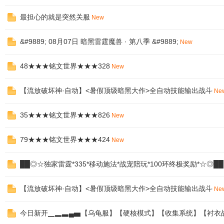
最担心的就是突然关服
New
&#9889; 08月07日 暗黑雷霆魔兽 · 第八季 &#9889;
New
48★★★铭文世界★★★328
New
【流放破坏神·自动】<暑假顶级暗黑大作>全自动技能输出战斗
私
Ne
35★★★铭文世界★★★826
New
79★★★铭文世界★★★424
New
██◎☆独家雷霆*335*移动施法*战宠陪玩*100环终极奖励*☆◎██
【流放破坏神·自动】<暑假顶级暗黑大作>全自动技能输出战斗
Ne
服
今日新开▁▂▃▄▅【乌龟服】【硬核模式】【收集系统】【衬衣