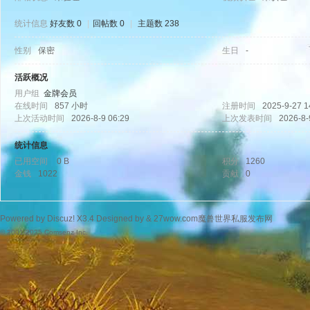
统计信息
好友数 0
|
回帖数 0
|
主题数 238
性别
保密
生日
-
wo
活跃概况
用户组
金牌会员
在线时间
857 小时
注册时间
2025-9-27 1
上次活动时间
2026-8-9 06:29
上次发表时间
2026-8-
统计信息
已用空间
0 B
积分
1260
金钱
1022
贡献
0
w.
Powered by
Discuz!
X3.4
Designed by &
27wow.com魔兽世界私服发布网
© 2001-2025
Comsenz Inc.