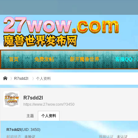
首页
免费发帖
新开魔兽世界
客服QQ：2
R7sdd2l
个人资料
R7sdd2l
https://www.27wow.com/?3450
›
›
27
主题
个人资料
R7sdd2l
(UID: 3450)
邮箱状态
未验证
视频认证
未认证